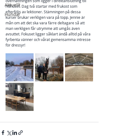
övernattningen som ligger i direktanslutning till 
Aktuellt
ridhuset. Dag två startar med frukost som 
efterföljs av lektioner. Stämningen på dessa 
Hundar
kurser brukar verkligen vara på topp. Jennie är 
mån om att det ska vara färre deltagare så att 
man verkligen får utrymme att umgås även 
avsuttet. Fokuset ligger såklart ändå alltid på våra 
fyrbenta vänner och vårat gemensamma intresse 
för dressyr!