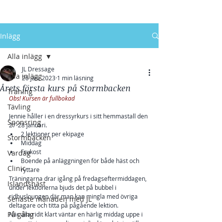
Inlägg
Alla inlägg
JL Dressage
Alla inlägg
26 jan. 2023
1 min läsning
Årets första kurs på Stormbacken
Träning
Obs! Kursen är fullbokad
Tävling
Jennie håller i en dressyrkurs i sitt hemmastall den 
Sponsring
27-28 januari.
2 lektioner per ekipage
Stormbacken
Middag 
Frukost
Vardag
Boende på anläggningen för både häst och 
Clinic
ryttare
Träningarna drar igång på fredagseftermiddagen, 
Islandshäst
under lektionerna bjuds det på bubbel i 
ridhusloungen där man kan mingla med övriga 
Senaste månaden med JL
deltagare och titta på pågående lektion. 
På gång
När alla ridit klart väntar en härlig middag uppe i 