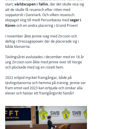
start, 
världscupen i Tallin
, där det skulle visa sig 
att de skulle få revansch efter ritten med 
soppatorsk i Danmark. Och vilken revansch 
ekipaget slog till med! Personbästa med 
seger i 
Küren
 och en andra placering i Grand Prixen!
I november åkte Jennie iväg med Zircoon och 
deltog i Dressagepower där de placerade sig i 
båda klasserna. 
Tävlingsåret avslutades i december med en 18 år 
ung Zircoon som åkte med Jennie över till Norge 
och plockade med sig en rosett hem. 
2022 erbjöd mycket framgångar, både på 
tävlingsbanorna och hemma på träning. Jennie ser 
fram emot vad 2023 kan erbjuda och önskar alla 
elever och hästar ett framgångsrikt hästår!