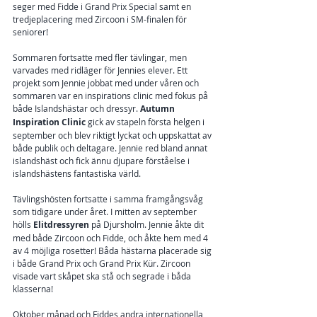
seger med Fidde i Grand Prix Special samt en 
tredjeplacering med Zircoon i SM-finalen för 
seniorer!
Sommaren fortsatte med fler tävlingar, men 
varvades med ridläger för Jennies elever. Ett 
projekt som Jennie jobbat med under våren och 
sommaren var en inspirations clinic med fokus på 
både Islandshästar och dressyr. 
Autumn 
Inspiration Clinic 
gick av stapeln första helgen i 
september och blev riktigt lyckat och uppskattat av 
både publik och deltagare. Jennie red bland annat 
islandshäst och fick ännu djupare förståelse i 
islandshästens fantastiska värld. 
Tävlingshösten fortsatte i samma framgångsvåg 
som tidigare under året. I mitten av september 
hölls 
Elitdressyren 
på Djursholm. Jennie åkte dit 
med både Zircoon och Fidde, och åkte hem med 4 
av 4 möjliga rosetter! Båda hästarna placerade sig 
i både Grand Prix och Grand Prix Kür. Zircoon 
visade vart skåpet ska stå och segrade i båda 
klasserna!
Oktober månad och Fiddes andra internationella 