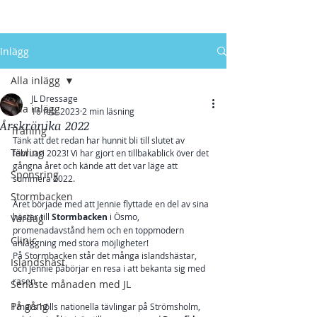
Inlägg
Alla inlägg
JL Dressage
Alla inlägg
16 feb. 2023
2 min läsning
Årskrönika 2022
Träning
Tänk att det redan har hunnit bli till slutet av 
Tävling
februari 2023! Vi har gjort en tillbakablick över det 
gångna året och kände att det var läge att 
Sponsring
summera 2022.
Stormbacken
Året började med att Jennie flyttade en del av sina 
hästar till 
Stormbacken
 i Ösmo, 
Vardag
promenadavstånd hem och en toppmodern 
Clinic
anläggning med stora möjligheter!
På Stormbacken står det många islandshästar, 
Islandshäst
och Jennie påbörjar en resa i att bekanta sig med 
rasen.
Senaste månaden med JL
På gång
I mars hölls nationella tävlingar på Strömsholm, 