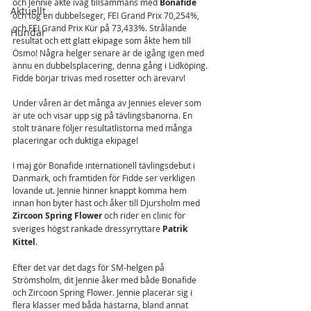
och Jennie åkte iväg tillsammans med 
Bonafide
Aktuellt
och tog en dubbelseger, FEI Grand Prix 70,254%, 
och FEI Grand Prix Kür på 73,433%. Strålande 
Hundar
resultat och ett glatt ekipage som åkte hem till 
Ösmo! Några helger senare är de igång igen med 
ännu en dubbelsplacering, denna gång i Lidköping. 
Fidde börjar trivas med rosetter och ärevarv!
Under våren är det många av Jennies elever som 
är ute och visar upp sig på tävlingsbanorna. En 
stolt tränare följer resultatlistorna med många 
placeringar och duktiga ekipage!
I maj gör Bonafide internationell tävlingsdebut i 
Danmark, och framtiden för Fidde ser verkligen 
lovande ut. Jennie hinner knappt komma hem 
innan hon byter häst och åker till Djursholm med 
Zircoon Spring Flower
 och rider en clinic för 
sveriges högst rankade dressyrryttare 
Patrik 
Kittel
. 
Efter det var det dags för SM-helgen på 
Strömsholm, dit Jennie åker med både Bonafide 
och Zircoon Spring Flower. Jennie placerar sig i 
flera klasser med båda hästarna, bland annat 