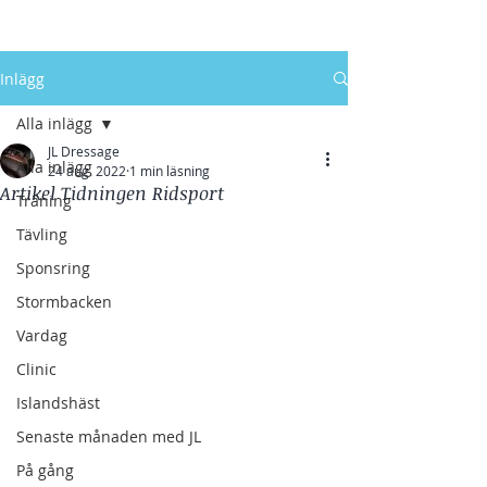
Inlägg
Alla inlägg
JL Dressage
Alla inlägg
24 aug. 2022
1 min läsning
Artikel Tidningen Ridsport
Träning
Tävling
Sponsring
Stormbacken
Vardag
Clinic
Islandshäst
Senaste månaden med JL
På gång