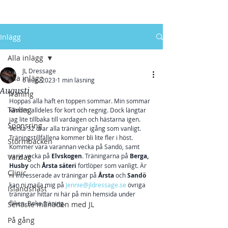
Inlägg
Alla inlägg
JL Dressage
Alla inlägg
6 aug. 2023
1 min läsning
Augusti
Träning
Hoppas alla haft en toppen sommar. Min sommar 
Tävling
kändes alldeles för kort och regnig. Dock längtar 
jag lite tillbaka till vardagen och hästarna igen.
Sponsring
Vecka 32 drar alla träningar igång som vanligt. 
Träningstillfällena kommer bli lite fler i höst. 
Stormbacken
Kommer vara varannan vecka på Sandö, samt 
varje vecka på 
Elvskogen
. Träningarna på 
Berga, 
Vardag
Husby
 och 
Årsta säteri
 fortlöper som vanligt. Är 
Clinic
ni intresserade av träningar på 
Årsta 
och 
Sandö
kan ni maila mig på 
Jennie@jldressage.se
 övriga 
Islandshäst
träningar hittar ni här på min hemsida under 
fliken, Boka träning.
Senaste månaden med JL
På gång