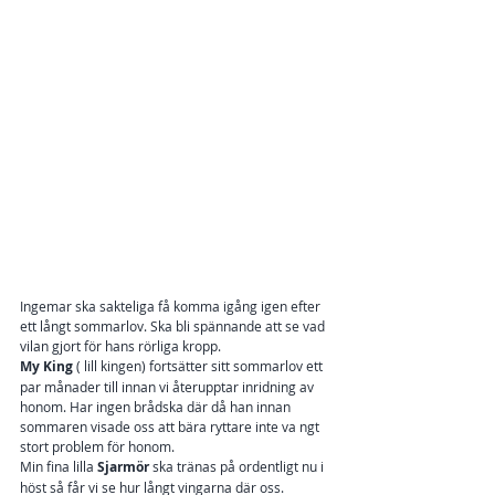
Ingemar ska sakteliga få komma igång igen efter 
ett långt sommarlov. Ska bli spännande att se vad 
vilan gjort för hans rörliga kropp.
My King
 ( lill kingen) fortsätter sitt sommarlov ett 
par månader till innan vi återupptar inridning av 
honom. Har ingen brådska där då han innan 
sommaren visade oss att bära ryttare inte va ngt 
stort problem för honom.
Min fina lilla 
Sjarmör
 ska tränas på ordentligt nu i 
höst så får vi se hur långt vingarna där oss. 