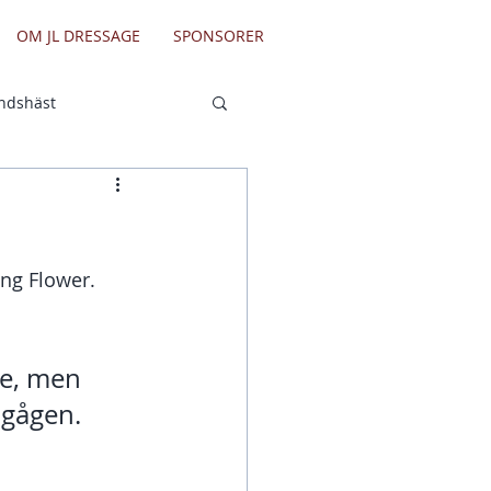
OM JL DRESSAGE
SPONSORER
andshäst
ing Flower.
re, men 
 gågen. 