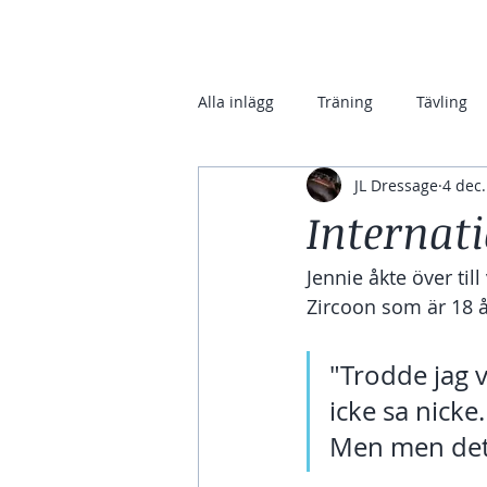
Alla inlägg
Träning
Tävling
JL Dressage
4 dec
Senaste månaden med JL
På
Internati
Jennie åkte över ti
Zircoon som är 18 å
"Trodde jag v
icke sa nicke
Men men det