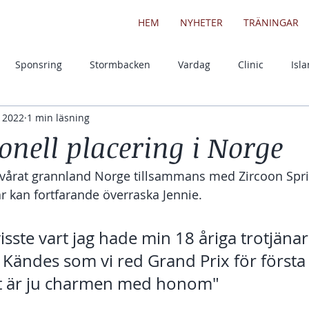
HEM
NYHETER
TRÄNINGAR
Sponsring
Stormbacken
Vardag
Clinic
Isl
. 2022
1 min läsning
 gång
Aktuellt
Hundar
onell placering i Norge
ll vårat grannland Norge tillsammans med Zircoon Spr
r kan fortfarande överraska Jennie. 
isste vart jag hade min 18 åriga trotjäna
. Kändes som vi red Grand Prix för första
 är ju charmen med honom"